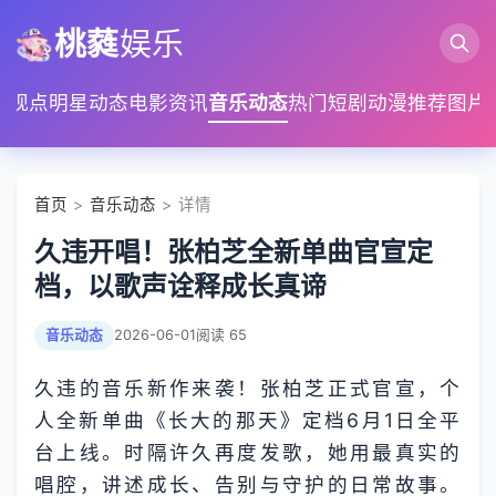
桃蕤
娱乐
家观点
明星动态
电影资讯
音乐动态
热门短剧
动漫推荐
图片
首页
>
音乐动态
> 详情
久违开唱！张柏芝全新单曲官宣定
档，以歌声诠释成长真谛
音乐动态
2026-06-01
阅读 65
久违的音乐新作来袭！张柏芝正式官宣，个
人全新单曲《长大的那天》定档6月1日全平
台上线。时隔许久再度发歌，她用最真实的
唱腔，讲述成长、告别与守护的日常故事。