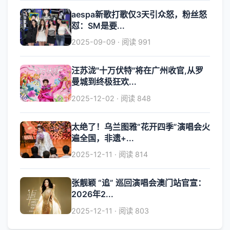
aespa新歌打歌仅3天引众怒，粉丝怒
怼：SM是要...
2025-09-09 · 阅读 991
汪苏泷"十万伏特"将在广州收官,从罗
曼城到终极狂欢...
2025-12-02 · 阅读 848
太绝了！乌兰图雅“花开四季”演唱会火
遍全国，非遗+...
2025-12-11 · 阅读 814
张靓颖 “追” 巡回演唱会澳门站官宣：
2026年2...
2025-12-11 · 阅读 803