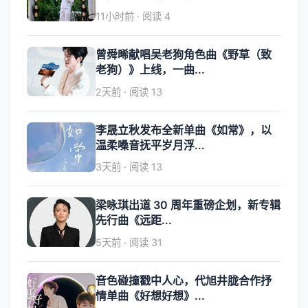
11小时前 · 阅读 4
曾舜晞献唱吴老狗角色曲《野草（致
老狗）》上线，一曲...
2天前 · 阅读 13
李晟立秋发布全新单曲《如常》，以
温柔嗓音抚平岁月浮...
3天前 · 阅读 13
梁咏琪出道 30 周年重磅企划，新专辑
先行曲《远距...
5天前 · 阅读 31
音色碰撞戳中人心，代旭井胧合作抒
情单曲《好想好想》...