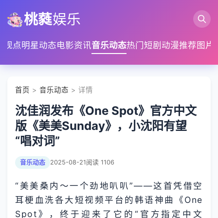
桃蕤
娱乐
家观点
明星动态
电影资讯
音乐动态
热门短剧
动漫推荐
图片
首页
>
音乐动态
> 详情
沈佳润发布《One Spot》官方中文
版《美美Sunday》，小沈阳有望
“唱对词”
音乐动态
2025-08-21
阅读 1106
“美美桑内～一个劲地叭叭”——这首凭借空
耳梗血洗各大短视频平台的韩语神曲《One
Spot》，终于迎来了它的“官方指定中文