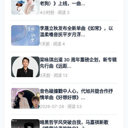
老狗）》上线，一曲...
4小时前 · 阅读 3
李晟立秋发布全新单曲《如常》，以
温柔嗓音抚平岁月浮...
1天前 · 阅读 4
梁咏琪出道 30 周年重磅企划，新专辑
先行曲《远距...
3天前 · 阅读 13
音色碰撞戳中人心，代旭井胧合作抒
情单曲《好想好想》...
2026-07-28 · 阅读 53
暗黑哲学风突破自我，马嘉祺新歌