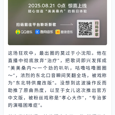
这场狂欢中，最出圈的莫过于小沈阳。他在
直播中彻底放弃“治疗”，把歌词即兴发挥成
“美美桑内～一个劲的叭叭，咕噜咕噜圈圈
～”，浓烈的东北口音瞬间笑翻全场，被戏称
为“东北特供魔改版”。没想到这波操作反而
助推了原曲热度，以至于女儿这次推出官方
中文版，被粉丝戏称是“孝心大作”，“专治爹
的演唱困难症”。