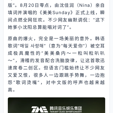
版”。8月20日零点，由沈佳润（Nina）亲自
填词并演唱的《美美Sunday》正式上线，瞬
间点燃全网狂欢。不少网友幽默调侃：“这下
她爹小沈阳总算能唱对词了”。
原曲的爆火，完全是一场美丽的意外。韩语
歌词“매일 사랑해”（意为“每天爱你”）被空耳
成极具魔性的“美美桑内～一粒叫粒叭叭
～”，滑稽的发音配合洗脑旋律，让这首歌迅
速席卷二创区。但语言门槛始终让不少网友
又爱又恨，很多人一边跟跳手势舞，一边抱
怨“歌词烫嘴”，对中文版的呼声也越来越
高。