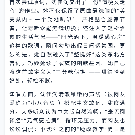
首次尝试填词，沈佳润交出了一份“懂梗又走
心”的作业。她不仅保留了原曲最洗脑的“美
美桑内～一个劲地叭叭”，严格贴合旋律节
奏，让老听众能无缝切换；还注入了轻松治
愈的生活气息——“阳光洒下，温暖满心房”
这样的歌词，瞬间勾勒出假日闲适氛围。更
妙的是，她自然融入了“整挺好”这类东北方
言词，巧妙延续了家族的幽默基因。她自己
将这首歌定义为“三分糖假期”——甜得恰到
好处，轻松不腻。
演唱方面，沈佳润清澈稚嫩的声线（被网友
爱称为“小八音盒”）搭配中文歌词，甜度满
分。大多听众认为中文版自然流畅，“毫无翻
译腔”“元气感拉满”，循环无压力。而网友也
纷纷调侃：小沈阳之前的“魔改教学”简直是