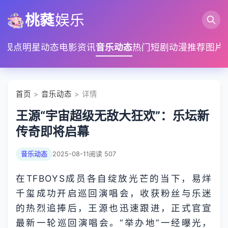
桃蕤
娱乐
家观点
明星动态
电影资讯
音乐动态
热门短剧
动漫推荐
图片
首页
>
音乐动态
> 详情
王源“宇宙超级无敌大狂欢”：乐坛新
传奇即将启幕
音乐动态
2025-08-11
阅读 507
在TFBOYS成员各自绽放光芒的当下，易烊
千玺成功开启巡回演唱会，收获粉丝与乐迷
的热烈追捧后，王源也迅速跟进，正式官宣
最新一轮巡回演唱会。“举办地”一经曝光，