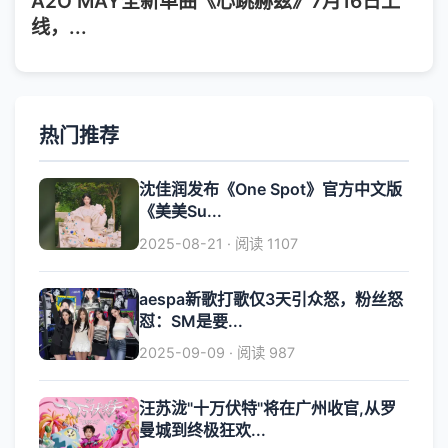
A2O MAY全新单曲《心跳赫兹》7月16日上
线，...
热门推荐
沈佳润发布《One Spot》官方中文版
《美美Su...
2025-08-21 · 阅读 1107
aespa新歌打歌仅3天引众怒，粉丝怒
怼：SM是要...
2025-09-09 · 阅读 987
汪苏泷"十万伏特"将在广州收官,从罗
曼城到终极狂欢...