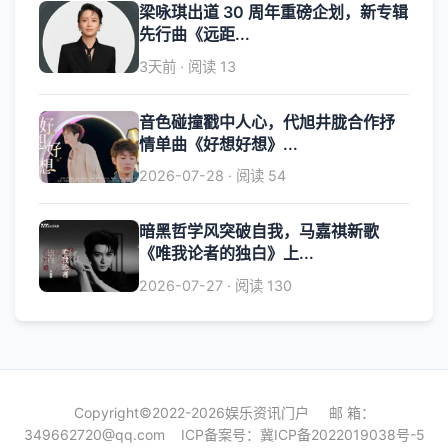
梁咏琪出道 30 周年重磅企划，新专辑
先行曲《远距...
3天前 · 阅读 13
音色碰撞戳中人心，代旭井胧合作抒
情单曲《好想好想》...
2026-07-28 · 阅读 54
暗黑哲学风突破自我，马嘉祺新歌
《唯我论者的独白》上...
2026-07-27 · 阅读 130
Copyright©2022-2026娱乐资讯门户 邮 箱：
349662720@qq.com
ICP备案号：
冀ICP备2022019038号-5