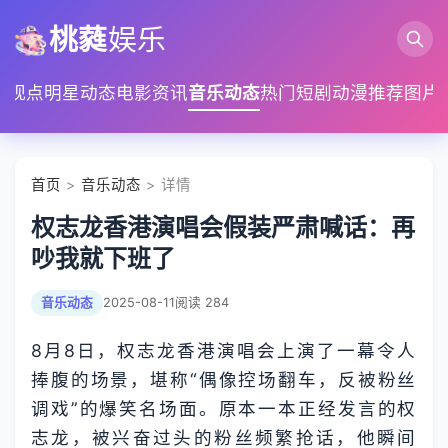
桃蕤
娱乐
家观点
明星动态
电影资讯
音乐动态
热门短剧
动漫推荐
图片
首页
>
音乐动态
> 详情
权志龙香港演唱会假装严肃喊话：再
吵我就下班了
音乐动态
2025-08-11
阅读 284
8月8日，权志龙香港演唱会上演了一幕令人
捧腹的场景，堪称“偶像控场翻车，反被粉丝
调戏”的爆笑名场面。原本一本正经发言的权
志龙，被兴奋过头的粉丝频繁抢话，他瞬间