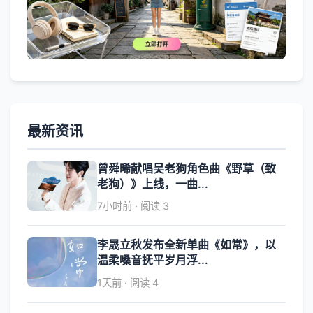
最新资讯
曾舜晞献唱吴老狗角色曲《野草（致
老狗）》上线，一曲...
7小时前 · 阅读 3
李晟立秋发布全新单曲《如常》，以
温柔嗓音抚平岁月浮...
1天前 · 阅读 4