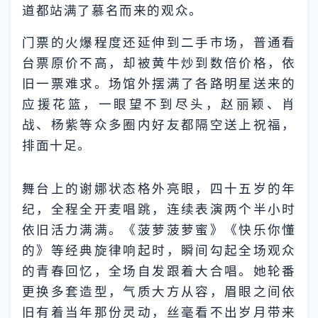
道都站满了慕名而来的观众。
门票的火爆程度还延伸到二手市场，普通看
台票原价不高，却被黄牛炒到数倍价格，依
旧一票难求。场馆外摆满了各路明星送来的
应援花篮，一眼望不到尽头，赵丽颖、肖
战、杨紫等众多圈内好友都隔空送上祝福，
排面十足。
舞台上的谢娜状态格外亮眼，四十五岁的年
纪，全程全开麦唱跳，连续表演两个半小时
依旧活力满满。《菠萝菠萝蜜》《快乐你懂
的》等经典旋律响起时，瞬间勾起全场观众
的青春回忆，全场自发跟着大合唱。她轮番
更换多套造型，气质大方从容，眉眼之间依
旧有着当年那份灵动，丝毫看不出岁月带来