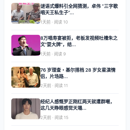
谜语式爆料引全网猜测，卓伟 “三字歌
唱天王私生子”...
1天前 · 阅读 10
8万唱寿宴被拒，老板发视频吐槽朱之
文"耍大牌"，结...
1天前 · 阅读 9
76 岁理查・基尔搭档 28 岁女星演情
侣，片场路...
2天前 · 阅读 11
经纪人感慨罗正刚红两天就遭群嘲，
这几天睁眼感觉天塌...
2天前 · 阅读 15