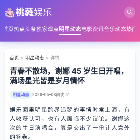
桃蕤
娱乐
首页
热点头条
独家观点
明星动态
电影资讯
音乐动态
热门
首页
>
明星动态
> 详情
青春不散场，谢娜 45 岁生日开唱，
满场星光皆是岁月情怀
明星动态
2026-05-08
阅读 51
娱乐圈里明星跨界追梦的事情时常上演，有
人收获认可，也有人面临不少议论。谢娜这
次的生日演唱会，算是交出了一份让人意外
的答卷。