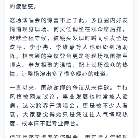
的疲惫感。
这场演唱会的惊喜不止于此，多位圈内好友
悄悄现身现场。何炅低调坐在观众席后排，
默默全程守候，被镜头发现时瞬间引发全场
欢呼。李小冉、李维嘉等人也纷纷到场助
阵，林志颖的突然登台更是将现场氛围推至
顶点。老友相聚的温情，配上满场观众的热
情，让整场演出多了很多暖心的味道。
一直以来，围绕谢娜的争议从未停歇。主持
风格被网友议论，事业发展也时常被人诟
病，这次跨界开演唱会，更是被不少人看
衰。大家都觉得她只是凭过往人气博取热
度，根本撑不起专业舞台。
但这场座无虚席的演唱会，用实际人气和现