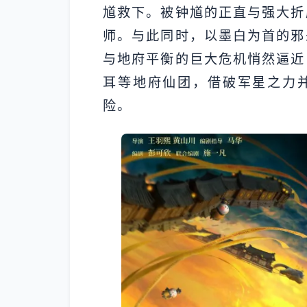
馗救下。被钟馗的正直与强大折
师。与此同时，以墨白为首的邪
与地府平衡的巨大危机悄然逼近
耳等地府仙团，借破军星之力
险。