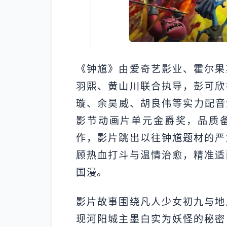
《钟馗》由爱奇艺影业、霍尔果
羽熙、黄山川联合执导，彭可欣
璇、余昊威、胡良伟等实力配音演
影节动画片单元金爵奖，品质
作，影片跳出以往钟馗题材的严
顾热血打斗与温情治愈，精准适
国漫。
影片故事围绕凡人少女初九与地
现河阳城主墨白实为妖怪的秘密