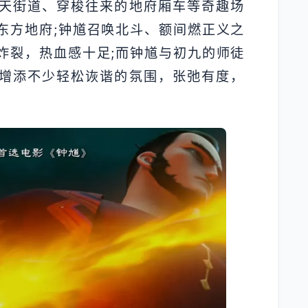
天街道、穿梭往来的地府厢车等奇趣场
东方地府;钟馗召唤北斗、额间燃正义之
炸裂，热血感十足;而钟馗与初九的师徒
增添不少轻松诙谐的氛围，张弛有度，