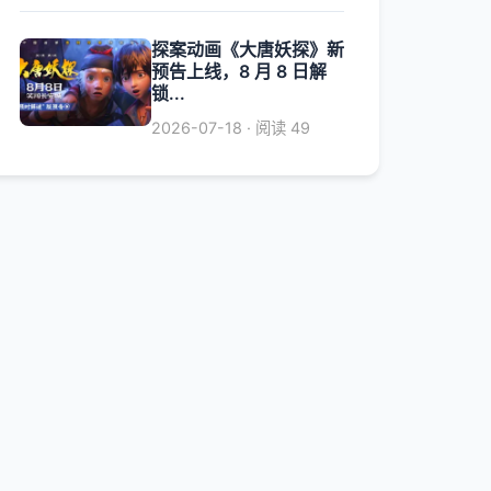
探案动画《大唐妖探》新
预告上线，8 月 8 日解
锁...
2026-07-18 · 阅读 49