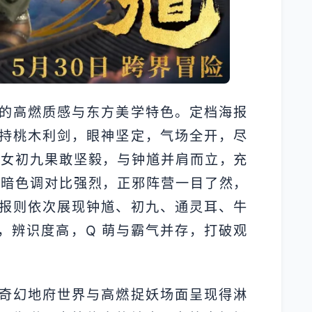
的高燃质感与东方美学特色。定档海报
持桃木利剑，眼神坚定，气场全开，尽
少女初九果敢坚毅，与钟馗并肩而立，充
明暗色调对比强烈，正邪阵营一目了然，
报则依次展现钟馗、初九、通灵耳、牛
，辨识度高，Q 萌与霸气并存，打破观
奇幻地府世界与高燃捉妖场面呈现得淋