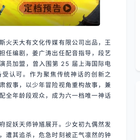
斯火天大有文化传媒有限公司出品，王
担任编剧，姜广涛出任配音指导，段艺
员加盟，曾入围第 25 届上海国际电
备受认可。作为聚焦传统神话的创新之
肃叙事，以少年冒险视角重构故事，兼
配全年龄段观众，成为六一档唯一神话
府捉妖天师钟馗展开。少女初九偶然发
，遭其追杀，危急时刻被正气凛然的钟