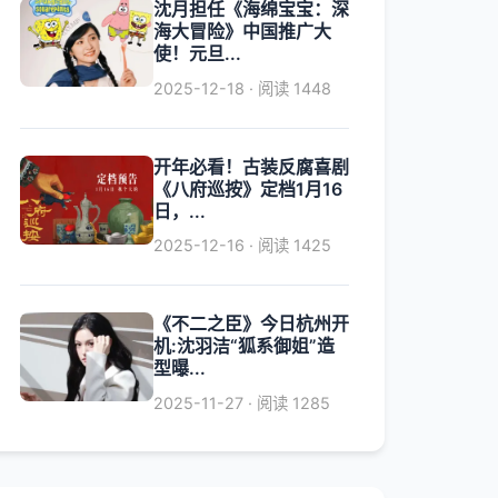
沈月担任《海绵宝宝：深
海大冒险》中国推广大
使！元旦...
2025-12-18 · 阅读 1448
开年必看！古装反腐喜剧
《八府巡按》定档1月16
日，...
2025-12-16 · 阅读 1425
《不二之臣》今日杭州开
机:沈羽洁“狐系御姐”造
型曝...
2025-11-27 · 阅读 1285