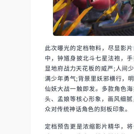
此次曝光的定档物料，尽显影片
中，钟馗身披北斗七星法袍，手
显地府战力天花板的威严;人间
满少年勇气;背景里妖邪横行，
仙妖大战一触即发。多款角色海
头、孟娘等核心形象，画风细腻
众对传统神话角色的刻板印象。
定档预告更是浓缩影片精华，将