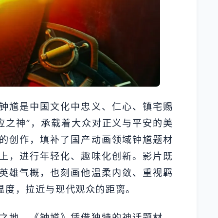
钟馗是中国文化中忠义、仁心、镇宅赐
应之神”，承载着大众对正义与平安的美
的创作，填补了国产动画领域钟馗题材
上，进行年轻化、趣味化创新。影片既
英雄气概，也刻画他温柔内敛、重视羁
温度，拉近与现代观众的距离。
之地，《钟馗》凭借独特的神话题材、