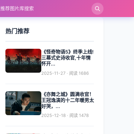
漫推荐
图片库
搜索
热门推荐
《怪奇物语5》终季上线!
三幕式史诗收官,十年情
怀开...
2025-11-27 · 阅读 1686
《亦舞之城》圆满收官！
王冠逸演的十二年暖男太
好哭，...
2025-12-18 · 阅读 1478