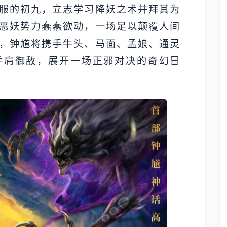
服的初九，立志学习降妖之术并拜其为
恶妖势力蠢蠢欲动，一场足以颠覆人间
，钟馗将携手牛头、马面、孟娘、通灵
并肩御敌，展开一场正邪对决的奇幻冒