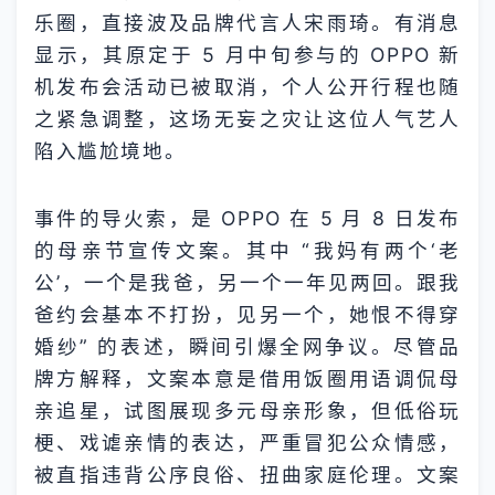
乐圈，直接波及品牌代言人宋雨琦。有消息
显示，其原定于 5 月中旬参与的 OPPO 新
机发布会活动已被取消，个人公开行程也随
之紧急调整，这场无妄之灾让这位人气艺人
陷入尴尬境地。
事件的导火索，是 OPPO 在 5 月 8 日发布
的母亲节宣传文案。其中 “我妈有两个‘老
公’，一个是我爸，另一个一年见两回。跟我
爸约会基本不打扮，见另一个，她恨不得穿
婚纱” 的表述，瞬间引爆全网争议。尽管品
牌方解释，文案本意是借用饭圈用语调侃母
亲追星，试图展现多元母亲形象，但低俗玩
梗、戏谑亲情的表达，严重冒犯公众情感，
被直指违背公序良俗、扭曲家庭伦理。文案