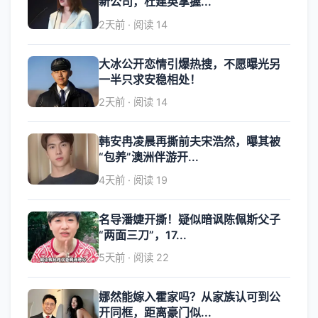
新公司，杜建英掌握...
2天前 · 阅读 14
大冰公开恋情引爆热搜，不愿曝光另
一半只求安稳相处！
2天前 · 阅读 14
韩安冉凌晨再撕前夫宋浩然，曝其被
“包养”澳洲伴游开...
4天前 · 阅读 19
名导潘婕开撕！疑似暗讽陈佩斯父子
“两面三刀”，17...
5天前 · 阅读 22
娜然能嫁入霍家吗？从家族认可到公
开同框，距离豪门似...