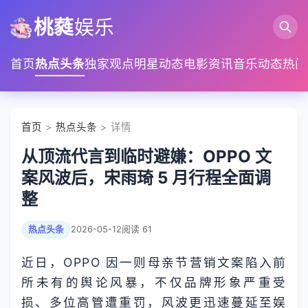
桃蕤
娱乐
首页
热点头条
独家观点
明星动态
电影资讯
音乐动态
热门
首页
>
热点头条
> 详情
从顶流代言到临时避嫌：OPPO 文
案风波后，宋雨琦 5 月行程全面调
整
热点头条
2026-05-12
阅读 61
近日，OPPO 因一则母亲节营销文案陷入前
所未有的舆论风暴，不仅品牌形象严重受
损、多位高管遭重罚，风波更迅速蔓延至娱