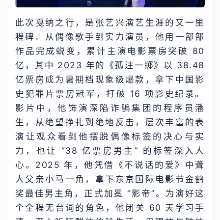
此次戛纳之行，是张艺兴演艺生涯的又一里
程碑。从偶像歌手到实力演员，他用一部部
作品完成蜕变，累计主演电影票房突破 80
亿，其中 2023 年的《孤注一掷》以 38.48
亿票房成为暑期档现象级爆款，拿下中国影
史犯罪片票房冠军，打破 16 项影史纪录。
影片中，他饰演深陷诈骗集团的程序员潘
生，从绝望挣扎到绝地反击，层次丰富的表
演让观众看到他摆脱偶像标签的决心与实
力，也让 “38 亿票房男主” 的标签深入人
心。2025 年，他凭借《不说话的爱》中聋
人父亲小马一角，拿下东京国际电影节金鹤
奖最佳男主角，正式加冕 “影帝”。为演好这
个全程无台词的角色，他闭关 60 天学习手