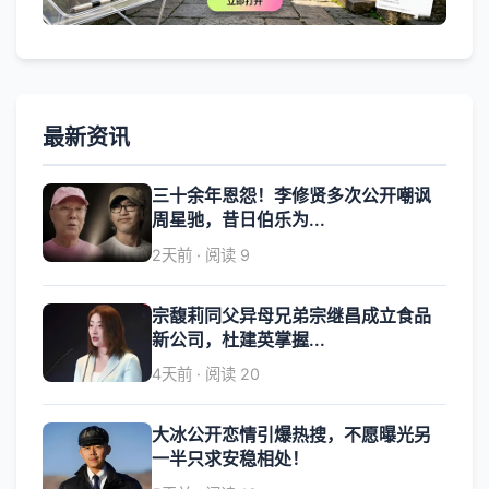
最新资讯
三十余年恩怨！李修贤多次公开嘲讽
周星驰，昔日伯乐为...
2天前 · 阅读 9
宗馥莉同父异母兄弟宗继昌成立食品
新公司，杜建英掌握...
4天前 · 阅读 20
大冰公开恋情引爆热搜，不愿曝光另
一半只求安稳相处！