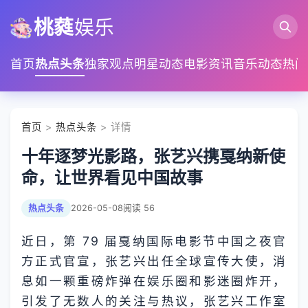
桃蕤
娱乐
首页
热点头条
独家观点
明星动态
电影资讯
音乐动态
热门
首页
>
热点头条
> 详情
十年逐梦光影路，张艺兴携戛纳新使
命，让世界看见中国故事
热点头条
2026-05-08
阅读 56
近日，第 79 届戛纳国际电影节中国之夜官
方正式官宣，张艺兴出任全球宣传大使，消
息如一颗重磅炸弹在娱乐圈和影迷圈炸开，
引发了无数人的关注与热议，张艺兴工作室