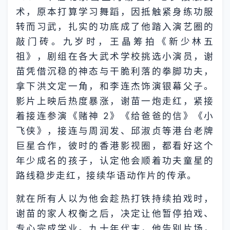
术，原本打算学习舞蹈，因抵触紧身练功服
转而习武，扎实的功底成了他踏入演艺圈的
敲门砖。九岁时，王晶筹拍《新少林五
祖》，剧组在各大武术学校挑选小演员，谢
苗凭借沉稳的神态与干脆利落的拳脚功夫，
拿下洪文定一角，和李连杰饰演银幕父子。
影片上映后热度暴涨，谢苗一炮走红，紧接
着接连参演《赌神 2》《给爸爸的信》《小
飞侠》，接连与周润发、邱淑贞等港台老牌
巨星合作，彼时的香港影视圈，都看好这个
年少成名的孩子，认定他会顺着功夫童星的
路线稳步走红，接续华语动作片的传承。
就在所有人以为他会趁热打铁持续拍戏时，
谢苗的家人权衡之后，决定让他暂停拍戏、
专心完成学业。九十年代末，他告别片场，