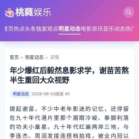
桃蕤
娱乐
首页
热点头条
独家观点
明星动态
电影资讯
音乐动态
热门
首页
>
明星动态
> 详情
年少爆红后毅然息影求学，谢苗苦熬
半生重回大众视野
明星动态
2026-06-03
阅读 45
提起谢苗，不少中老年影迷的记忆，还停留
在九十年代港片里那个眉眼冷峻、拳脚利落
的功夫小童星。九十年代红遍两岸三地，与
李连杰、周润发接连搭档拍戏，被业内冠以