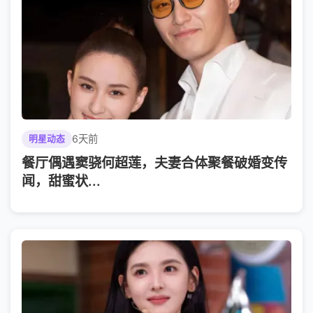
6天前
明星动态
餐厅偶遇窦骁何超莲，夫妻合体聚餐破婚变传
闻，甜蜜状...