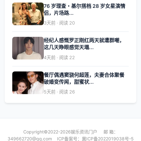
76 岁理查・基尔搭档 28 岁女星演情
侣，片场路...
3天前 · 阅读 20
经纪人感慨罗正刚红两天就遭群嘲，
这几天睁眼感觉天塌...
4天前 · 阅读 22
餐厅偶遇窦骁何超莲，夫妻合体聚餐
破婚变传闻，甜蜜状...
5天前 · 阅读 26
Copyright©2022-2026娱乐资讯门户 邮 箱：
349662720@qq.com
ICP备案号：
冀ICP备2022019038号-5