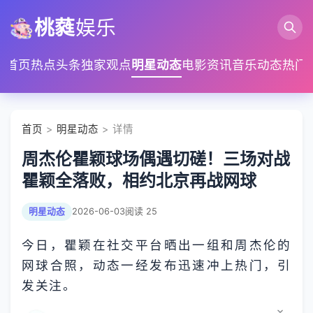
桃蕤
娱乐
首页
热点头条
独家观点
明星动态
电影资讯
音乐动态
热门
首页
>
明星动态
> 详情
周杰伦瞿颖球场偶遇切磋！三场对战
瞿颖全落败，相约北京再战网球
明星动态
2026-06-03
阅读 25
今日，瞿颖在社交平台晒出一组和周杰伦的
网球合照，动态一经发布迅速冲上热门，引
发关注。