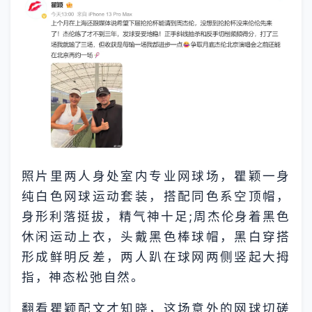
照片里两人身处室内专业网球场，瞿颖一身
纯白色网球运动套装，搭配同色系空顶帽，
身形利落挺拔，精气神十足;周杰伦身着黑色
休闲运动上衣，头戴黑色棒球帽，黑白穿搭
形成鲜明反差，两人趴在球网两侧竖起大拇
指，神态松弛自然。
翻看瞿颖配文才知晓，这场意外的网球切磋