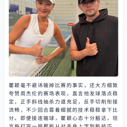
瞿颖毫不避讳输掉比赛的事实，还大方细致
夸赞周杰伦的赛场表现，直言他发球落点稳
定，正手斜线抽杀力道充足，反手切削衔接
流畅，不少回合靠着细腻的技术稳稳拿下比
分。即便接连输球，瞿颖心态十分豁达，坦
言每打完一局都能从对手身上学到新技巧，