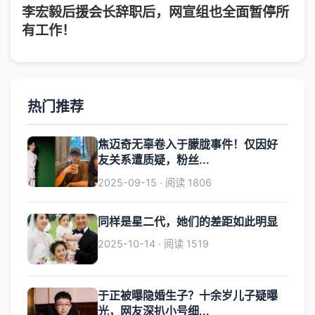
李宏毅后援会长辞职后，网宣组也全面暂停所
有工作！
热门推荐
焦迈奇无辜卷入于朦胧事件！仅因好
友关系遭质疑，粉丝...
2025-09-15 · 阅读 1806
同样是星二代，她们的差距如此明显
2025-10-14 · 阅读 1519
于正被曝隐婚生子？十余岁儿子疑曝
光，网友深扒小号细...