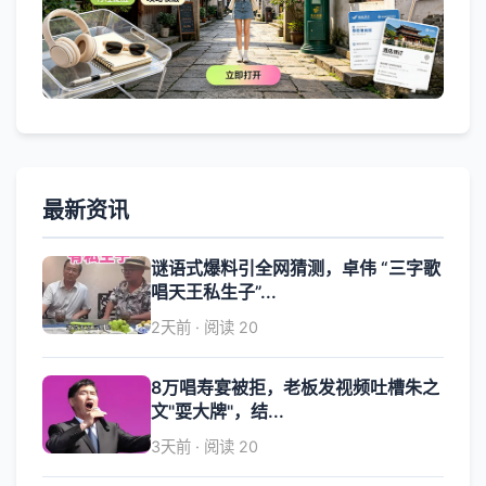
最新资讯
谜语式爆料引全网猜测，卓伟 “三字歌
唱天王私生子”...
2天前 · 阅读 20
8万唱寿宴被拒，老板发视频吐槽朱之
文"耍大牌"，结...
3天前 · 阅读 20