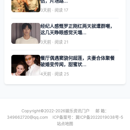
侣，片场路...
3天前 · 阅读 17
经纪人感慨罗正刚红两天就遭群嘲，
这几天睁眼感觉天塌...
3天前 · 阅读 21
餐厅偶遇窦骁何超莲，夫妻合体聚餐
破婚变传闻，甜蜜状...
4天前 · 阅读 25
Copyright©2022-2026娱乐资讯门户 邮 箱：
349662720@qq.com
ICP备案号：
冀ICP备2022019038号-5
站点地图