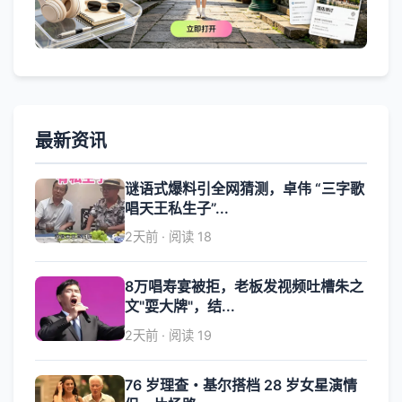
最新资讯
谜语式爆料引全网猜测，卓伟 “三字歌
唱天王私生子”...
2天前 · 阅读 18
8万唱寿宴被拒，老板发视频吐槽朱之
文"耍大牌"，结...
2天前 · 阅读 19
76 岁理查・基尔搭档 28 岁女星演情