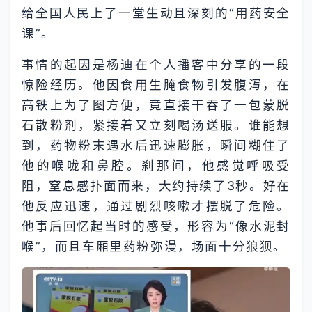
给全国人民上了一堂生动且深刻的“用药安全
课”。
事情的起因是杨迪在个人播客中分享的一段
惊险经历。他因食用生腌食物引发腹泻，在
高铁上为了图方便，竟直接干吞了一包蒙脱
石散粉剂，紧接着又立刻喝汤送服。谁能想
到，药物粉末遇水后迅速膨胀，瞬间糊住了
他的喉咙和鼻腔。刹那间，他感觉呼吸受
阻，窒息感扑面而来，大约持续了3秒。好在
他反应迅速，通过剧烈咳嗽才摆脱了危险。
他事后回忆起当时的感受，形容为“像水泥封
喉”，而且车厢里药粉弥漫，场面十分狼狈。