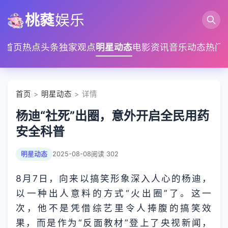
桃蕤
娱乐
首页
热点头条
独家观点
明星动态
电影资讯
音乐动态
热门
首页
>
明星动态
> 详情
杨迪“社死”出圈，意外开启全民用药
安全科普
明星动态
2025-08-08
阅读 302
8月7日，向来以搞笑形象深入人心的杨迪，
以一种出人意料的方式“火出圈”了。这一
次，他不是凭借综艺里令人捧腹的搞笑效
果，而是作为“反面教材”登上了央视新闻，