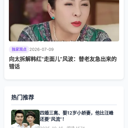
2026-07-09
独家观点
向太拆解韩红“走面儿”风波：替老友急出来的
错话
热门推荐
四婚三离、娶12岁小娇妻，他比汪峰
还要“风流”！