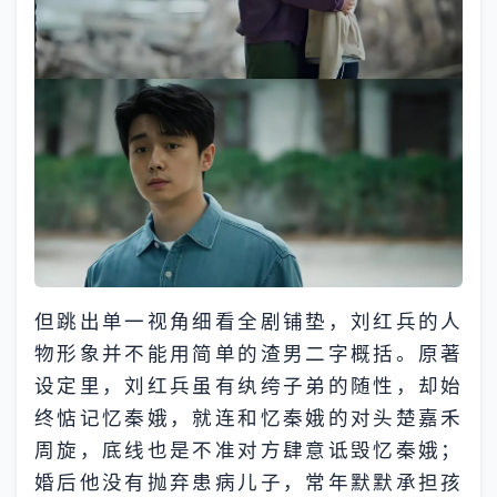
但跳出单一视角细看全剧铺垫，刘红兵的人
物形象并不能用简单的渣男二字概括。原著
设定里，刘红兵虽有纨绔子弟的随性，却始
终惦记忆秦娥，就连和忆秦娥的对头楚嘉禾
周旋，底线也是不准对方肆意诋毁忆秦娥；
婚后他没有抛弃患病儿子，常年默默承担孩