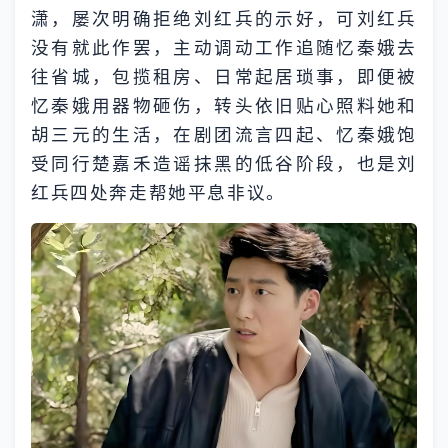
潇，屡次明确拒绝刘红兵的示好，可刘红兵
没有就此作罢，主动调动工作追随忆秦娥去
往省城，包揽租房、日常起居琐事，即便被
忆秦娥用器物砸伤，转头依旧贴心照料她和
胡三元的生活，在剧团流言四起、忆秦娥饱
受同行楚嘉禾造谣抹黑的低谷阶段，也是刘
红兵四处奔走帮她平息非议。