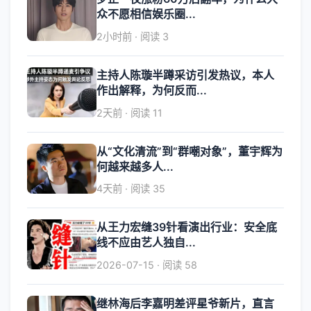
众不愿相信娱乐圈...
2小时前 · 阅读 3
主持人陈璇半蹲采访引发热议，本人
作出解释，为何反而...
2天前 · 阅读 11
从“文化清流”到“群嘲对象”，董宇辉为
何越来越多人...
4天前 · 阅读 35
从王力宏缝39针看演出行业：安全底
线不应由艺人独自...
2026-07-15 · 阅读 58
继林海后李嘉明差评星爷新片，直言