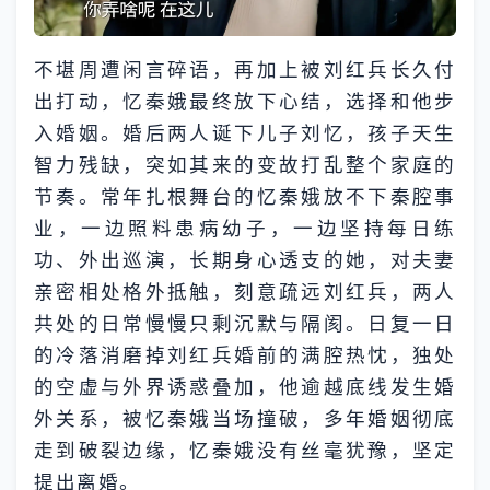
不堪周遭闲言碎语，再加上被刘红兵长久付
出打动，忆秦娥最终放下心结，选择和他步
入婚姻。婚后两人诞下儿子刘忆，孩子天生
智力残缺，突如其来的变故打乱整个家庭的
节奏。常年扎根舞台的忆秦娥放不下秦腔事
业，一边照料患病幼子，一边坚持每日练
功、外出巡演，长期身心透支的她，对夫妻
亲密相处格外抵触，刻意疏远刘红兵，两人
共处的日常慢慢只剩沉默与隔阂。日复一日
的冷落消磨掉刘红兵婚前的满腔热忱，独处
的空虚与外界诱惑叠加，他逾越底线发生婚
外关系，被忆秦娥当场撞破，多年婚姻彻底
走到破裂边缘，忆秦娥没有丝毫犹豫，坚定
提出离婚。