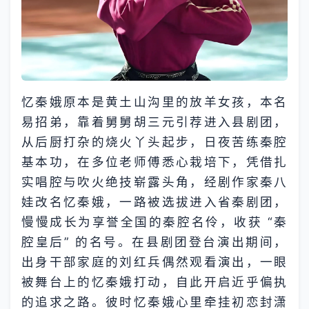
忆秦娥原本是黄土山沟里的放羊女孩，本名
易招弟，靠着舅舅胡三元引荐进入县剧团，
从后厨打杂的烧火丫头起步，日夜苦练秦腔
基本功，在多位老师傅悉心栽培下，凭借扎
实唱腔与吹火绝技崭露头角，经剧作家秦八
娃改名忆秦娥，一路被选拔进入省秦剧团，
慢慢成长为享誉全国的秦腔名伶，收获 “秦
腔皇后” 的名号。在县剧团登台演出期间，
出身干部家庭的刘红兵偶然观看演出，一眼
被舞台上的忆秦娥打动，自此开启近乎偏执
的追求之路。彼时忆秦娥心里牵挂初恋封潇