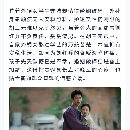
看着外甥女半生奔波却落得婚姻破碎，外孙
身患顽疾无人安稳照料，护短又性情刚烈的
胡三元难以克制怒火，当着旁人的面痛骂刘
红兵不负责任、妥妥渣男。在胡三元眼中，
自家外甥女熬过学艺的万般苦楚，本应拥有
安稳生活，却因为刘红兵的背叛深陷伤痛，
孩子先天缺憾已是不幸，婚姻破碎更是雪上
加霜，这份指责饱含长辈对晚辈的心疼，也
贴合普通观众直观的情感立场。