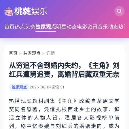
桃蕤
娱乐
首页
热点头条
独家观点
明星动态
电影资讯
音乐动态
热门
首页
>
独家观点
> 详情
从穷追不舍到婚内失约，《主角》刘
红兵遭舅追责，离婚背后藏双重无奈
独家观点
2026-06-04
阅读 51
热播现实题材剧集《主角》改编自茅盾文学
奖同名原著，凭借扎根西北乡土的故事、鲜
活立体的人物人设，稳居各大影视榜单前
列，剧中忆秦娥与刘红兵的婚姻走向，成为