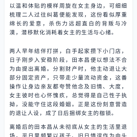
以温和体贴的模样周旋在女主身边，可细细
梳理二人过往纠葛便能发现，这份看似厚重
绵长的爱意，杀伤力远超直白的背叛与冷
漠，潜移默化消耗着女主的生活与心绪。
两人早年结伴打拼，白手起家攒下小门店，
日子刚步入安稳阶段，田本昌便以想法不合
为由提出离婚。分割财产时，他主动退让大
部分固定资产，只带走少量流动资金，这番
操作让身边亲友都夸赞他念及旧情、大度，
女主彼时也心怀愧疚，总觉得是自己性子执
拗，没能守住这段婚姻。正是这份刻意营造
的退让人设，成了日后捆绑女主的枷锁。
离婚后的田本昌从未彻底从女主的生活里退
场，平日里频繁以孩子、旧日情谊作为由头