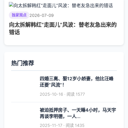
2026-07-09
独家观点
向太拆解韩红“走面儿”风波：替老友急出来的
错话
热门推荐
四婚三离、娶12岁小娇妻，他比汪峰
还要“风流”！
2025-10-16 · 阅读 1577
被迫抵押房子、一天睡4小时，马天宇
再谈李明德，一人...
2025-11-17 · 阅读 1435