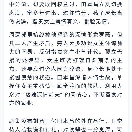
中分流，想要收回权益时，田本昌立刻切换
态度，拿多年付出、过往情分、孩子成长当
做说辞，指责女主薄情寡义、翻脸无情。
周遭邻里始终被他塑造的深情形象蒙蔽，但
凡二人产生矛盾，旁人大多劝说女主体谅前
夫的不易，反倒指责女主小气计较。孤立无
援的处境里，女主既要打理日渐萧条的生
意，还要应付旁人闲言碎语，身心长期处于
紧绷疲惫的状态。田本昌深谙人情世故，拿
捏住女主重感情、顾全脸面的软肋，利用大
众对 “落魄深情前夫” 的同情心，不断蚕食对
方的家业。
剧集没有刻意丑化田本昌的外在品行，日常
待人接物谦和有礼，对晚辈也十分宽厚，可