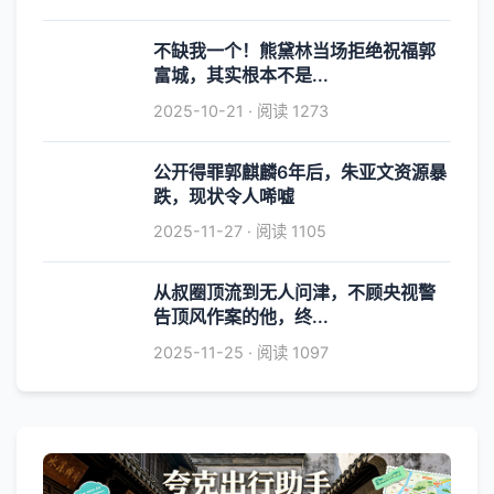
不缺我一个！熊黛林当场拒绝祝福郭
富城，其实根本不是...
2025-10-21 · 阅读 1273
公开得罪郭麒麟6年后，朱亚文资源暴
跌，现状令人唏嘘
2025-11-27 · 阅读 1105
从叔圈顶流到无人问津，不顾央视警
告顶风作案的他，终...
2025-11-25 · 阅读 1097