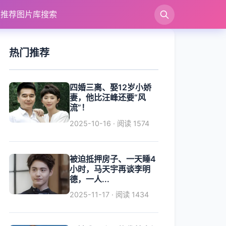
漫推荐
图片库
搜索
热门推荐
四婚三离、娶12岁小娇
妻，他比汪峰还要“风
流”！
2025-10-16 · 阅读 1574
被迫抵押房子、一天睡4
小时，马天宇再谈李明
德，一人...
2025-11-17 · 阅读 1434