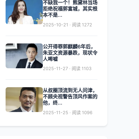
不缺我一个！熊黛林当场
拒绝祝福郭富城，其实根
本不是...
2025-10-21 · 阅读 1272
公开得罪郭麒麟6年后，
朱亚文资源暴跌，现状令
人唏嘘
2025-11-27 · 阅读 1103
从叔圈顶流到无人问津，
不顾央视警告顶风作案的
他，终...
2025-11-25 · 阅读 1096