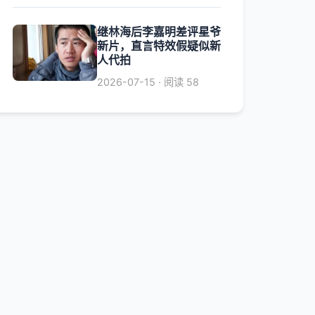
继林海后李嘉明差评星爷
新片，直言特效假疑似新
人代拍
2026-07-15 · 阅读 58