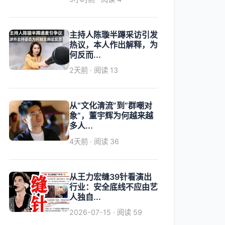
主持人陈璇半蹲采访引发
热议，本人作出解释，为
何反而...
2天前 · 阅读 13
从“文化清流”到“群嘲对
象”，董宇辉为何越来越
多人...
4天前 · 阅读 36
从王力宏缝39针看演出
行业：安全底线不应由艺
人独自...
2026-07-15 · 阅读 59